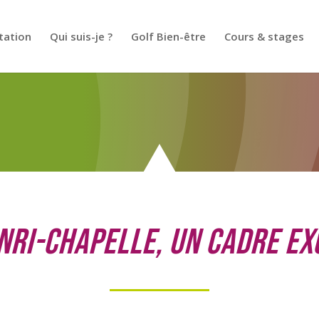
tation
Qui suis-je ?
Golf Bien-être
Cours & stages
nri-Chapelle, Un cadre e