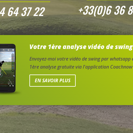
+33(0)6 36 8
4 64 37 22
Votre 1ère analyse vidéo de swing
Envoyez-moi votre vidéo de swing par whatsapp e
1ère analyse gratuite via l'application Coachnow
EN SAVOIR PLUS