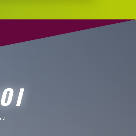
OI
r à