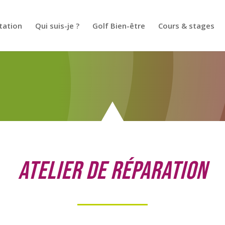
tation
Qui suis-je ?
Golf Bien-être
Cours & stages
Atelier de réparation